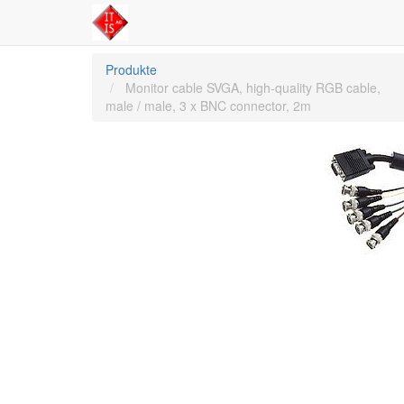
Produkte
Monitor cable SVGA, high-quality RGB cable,
male / male, 3 x BNC connector, 2m