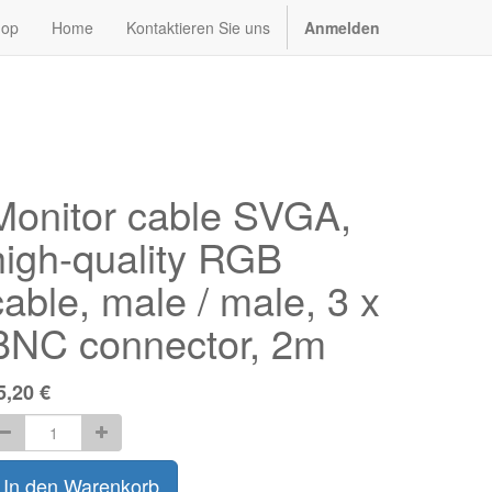
hop
Home
Kontaktieren Sie uns
Anmelden
Monitor cable SVGA,
high-quality RGB
cable, male / male, 3 x
BNC connector, 2m
5,20
€
In den Warenkorb